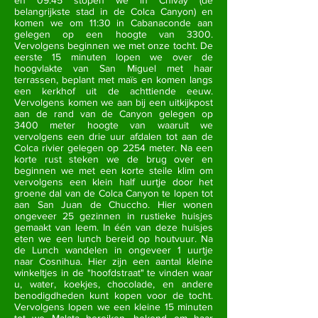
en 09:45 stopen we in Chivay (de
belangrijkste stad in de Colca Canyon) en
komen we om 11:30 in Cabanaconde aan
gelegen op een hoogte van 3300.
Vervolgens beginnen we met onze tocht. De
eerste 15 minuten lopen we over de
hoogvlakte van San Miguel met haar
terrassen, beplant met maïs en komen langs
een kerkhof uit de achttiende eeuw.
Vervolgens komen we aan bij een uitkijkpost
aan de rand van de Canyon gelegen op
3400 meter hoogte van waaruit we
vervolgens een drie uur afdalen tot aan de
Colca rivier gelegen op 2254 meter. Na een
korte rust steken we de brug over en
beginnen we met een korte steile klim om
vervolgens een klein half uurtje door het
groene dal van de Colca Canyon te lopen tot
aan San Juan de Chuccho. Hier wonen
ongeveer 25 gezinnen in rustieke huisjes
gemaakt van leem. In één van deze huisjes
eten we een lunch bereid op houtvuur. Na
de Lunch wandelen in ongeveer 1 uurtje
naar Cosnihua. Hier zijn een aantal kleine
winkeltjes in de "hoofdstraat" te vinden waar
u, water, koekjes, chocolade, en andere
benodigdheden kunt kopen voor de tocht.
Vervolgens lopen we een kleine 15 minuten