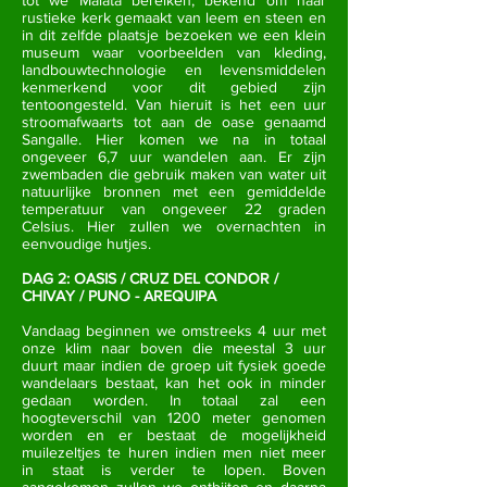
tot we Malata bereiken, bekend om haar
rustieke kerk gemaakt van leem en steen en
in dit zelfde plaatsje bezoeken we een klein
museum waar voorbeelden van kleding,
landbouwtechnologie en levensmiddelen
kenmerkend voor dit gebied zijn
tentoongesteld. Van hieruit is het een uur
stroomafwaarts tot aan de oase genaamd
Sangalle. Hier komen we na in totaal
ongeveer 6,7 uur wandelen aan. Er zijn
zwembaden die gebruik maken van water uit
natuurlijke bronnen met een gemiddelde
temperatuur van ongeveer 22 graden
Celsius. Hier zullen we overnachten in
eenvoudige hutjes.
DAG 2: OASIS / CRUZ DEL CONDOR /
CHIVAY / PUNO - AREQUIPA
Vandaag beginnen we omstreeks 4 uur met
onze klim naar boven die meestal 3 uur
duurt maar indien de groep uit fysiek goede
wandelaars bestaat, kan het ook in minder
gedaan worden. In totaal zal een
hoogteverschil van 1200 meter genomen
worden en er bestaat de mogelijkheid
muilezeltjes te huren indien men niet meer
in staat is verder te lopen. Boven