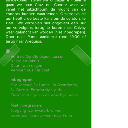
aangekomen zullen we ontbijten en daarna
gaan we naar Cruz del Condor waar we
vanaf het uitzichtpunt de vlucht van de
condors kunnen waarnemen. Omstreeks dit
uur heeft u de beste kans om de condors te
zien. We verblijven hier ongeveer een uur
om vervolgens terug te keren naar Chivay
waar geluncht kan worden (niet inbegrepen).
Door naar Puno, aankomst rond 19:00 of
terug naar Arequipa.
Vertrek: Op alle dagen, tussen
03:00 en 04:00
Duur: twee dagen
Vervoer: bus / te voet
Inbegrepen:
Alle vervoer, 1x Lunch, 1x Avondeten,
1x Ontbijt. Engelstalige gids,
Overnachtingen in eenvoudige hutjes
Niet inbegrepen:
Toegang warmwaterbronnen,
eventueel extra vervoer naar Puno