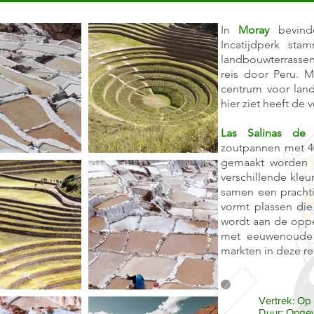
In
Moray
bevinde
Incatijdperk sta
landbouwterrassen
reis door Peru. M
centrum voor lan
hier ziet heeft de 
Las Salinas de
zoutpannen met 40
gemaakt worden D
verschillende kleu
samen een prachti
vormt plassen di
wordt aan de oppe
met eeuwenoude 
markten in deze re
Vertrek: Op
Duur: Ongev