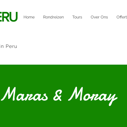
ERU
Home
Rondreizen
Tours
Over Ons
Offer
in Peru
 Maras & Moray