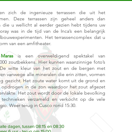
n zich de ingenieuze terrassen die uit het
mmen. Deze terrassen zijn geheel anders dan
 die u wellicht al eerder gezien hebt tijdens uw
oray was in de tijd van de Inca’s een belangrijk
dbouwexperimenten. Het terrassencomplex dat u
vorm van een amfitheater.
 Maras
is een overweldigend spektakel van
00 zoutbekkens. Hier kunnen waanzinnige foto’s
e witte kleur van het zout en de bergen met
ren vanwege alle mineralen die erin zitten, vormen
g gezicht. Het zoute water komt uit de grond en
e opdrogen in de zon waardoor het zout afgezet
rvlakte. Het zout wordt door de lokale bevolking
technieken verzameld en verkocht op de vele
gio. Weer terug in Cusco rond 15:30.
 alle dagen, tussen 08:15 en 08:30
eer 6 uur - terug om 15:00