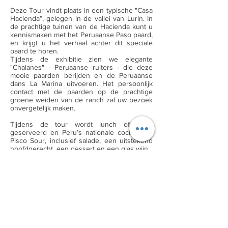
Deze Tour vindt plaats in een typische "Casa
Hacienda”, gelegen in de vallei van Lurin. In
de prachtige tuinen van de Hacienda kunt u
kennismaken met het Peruaanse Paso paard,
en krijgt u het verhaal achter dit speciale
paard te horen.
Tijdens de exhibitie zien we elegante
"Chalanes" - Peruaanse ruiters - die deze
mooie paarden berijden en de Peruaanse
dans La Marina uitvoeren. Het persoonlijk
contact met de paarden op de prachtige
groene weiden van de ranch zal uw bezoek
onvergetelijk maken.
Tijdens de tour wordt lunch of diner
geserveerd en Peru’s nationale cocktail de
Pisco Sour, inclusief salade, een uitstekend
hoofdgerecht, een dessert en een glas wijn.
Voor meer informatie en details evenals de
prijs van deze Exhibitie gelieve contact met
ons op te nemen.