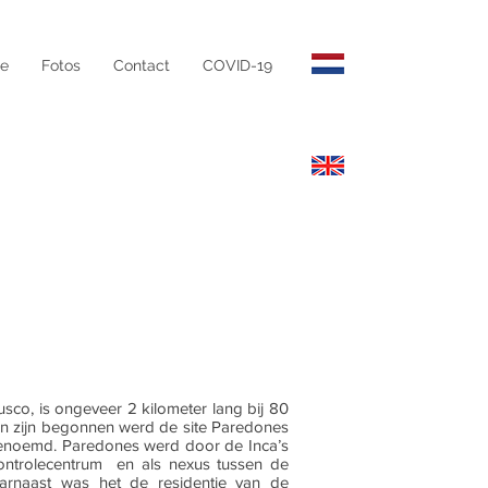
te
Fotos
Contact
COVID-19
usco, is ongeveer 2 kilometer lang bij 80
en zijn begonnen werd de site Paredones
genoemd. Paredones werd door de Inca’s
controlecentrum en als nexus tussen de
aarnaast was het de residentie van de