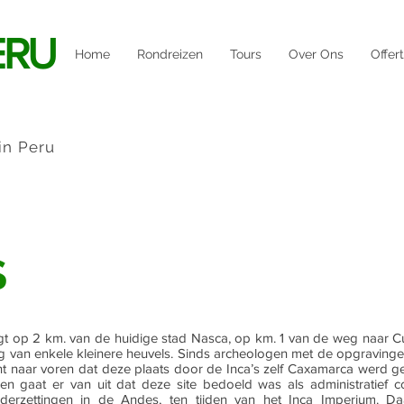
ERU
Home
Rondreizen
Tours
Over Ons
Offer
in Peru
S
ligt op 2 km. van de huidige stad Nasca, op km. 1 van de weg naar C
g van enkele kleinere heuvels. Sinds archeologen met de opgraving
t naar voren dat deze plaats door de Inca’s zelf Caxamarca werd 
 gaat er van uit dat deze site bedoeld was als administratief 
erzettingen in de Andes, ten tijden van het Inca Imperium. D